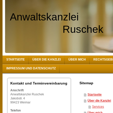
Anwaltskanzlei
Ruschek
STARTSEITE
ÜBER DIE KANZLEI
ÜBER MICH
RECHTSGEB
IMPRESSUM UND DATENSCHUTZ
Sitemap
Kontakt und Terminvereinbarung
Anschrift
Anwaltskanzlei Ruschek
Startseite
Jakobstr. 4
Über die Kanzlei
99423 Weimar
Services
Telefon
Über mich