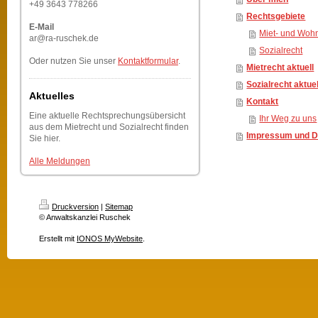
+49 3643 778266
Rechtsgebiete
E-Mail
Miet- und Woh
ar@ra-ruschek.de
Sozialrecht
Oder nutzen Sie unser
Kontaktformular
.
Mietrecht aktuell
Sozialrecht aktuel
Aktuelles
Kontakt
Eine aktuelle Rechtsprechungsübersicht
Ihr Weg zu uns
aus dem Mietrecht und Sozialrecht finden
Impressum und D
Sie hier.
Alle Meldungen
Druckversion
|
Sitemap
© Anwaltskanzlei Ruschek
Erstellt mit
IONOS MyWebsite
.