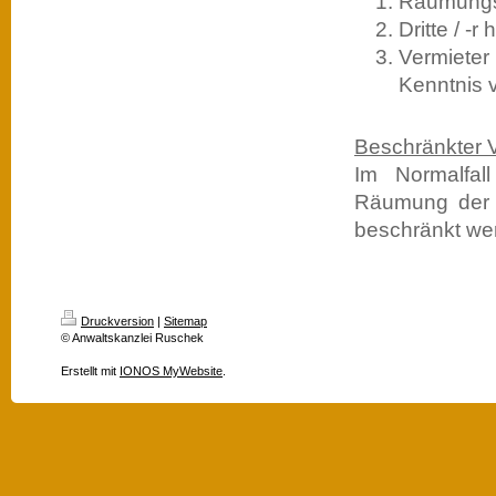
Räumungsu
Dritte / -
Vermieter
Kenntnis v
Beschränkter V
Im Normalfal
Räumung der 
beschränkt wer
Druckversion
|
Sitemap
© Anwaltskanzlei Ruschek
Erstellt mit
IONOS MyWebsite
.