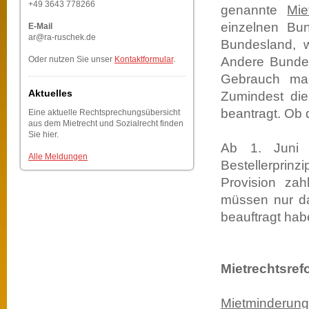
+49 3643 778266
genannte
Mie
einzelnen Bun
E-Mail
ar@ra-ruschek.de
Bundesland, w
Oder nutzen Sie unser
Kontaktformular
.
Andere Bundesl
Gebrauch mac
Aktuelles
Zumindest die
beantragt. Ob d
Eine aktuelle Rechtsprechungsübersicht
aus dem Mietrecht und Sozialrecht finden
Sie hier.
Ab 1. Juni
Alle Meldungen
Bestellerprin
Provision zah
müssen nur da
beauftragt hab
Mietrechtsref
Mietminderung,