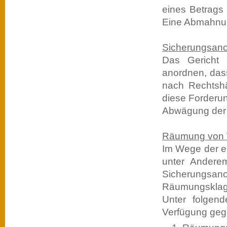
eines Betrags 
Eine Abmahnun
Sicherungsano
Das Gericht
anordnen, dass
nach Rechtshän
diese Forderun
Abwägung der I
Räumung von 
Im Wege der e
unter Andere
Sicherungsano
Räumungsklage
Unter folgen
Verfügung geg