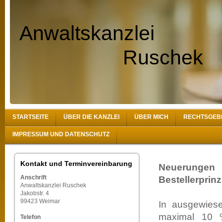
Anwaltskanzlei
Ruschek
STARTSEITE
ÜBER DIE KANZLEI
ÜBER MICH
RECHTSGEB
IMPRESSUM UND DATENSCHUTZ
Kontakt und Terminvereinbarung
Neuerunge
Anschrift
Bestellerprin
Anwaltskanzlei Ruschek
Jakobstr. 4
99423 Weimar
In ausgewies
maximal 10 %
Telefon